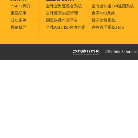
Prolink簡介
全球空海運整合系統
空海運快遞EDI通關系統
重要記事
全球運籌供應管理
倉庫VMI系統
成功案例
國際快遞作業平台
貨況追蹤系統
聯絡我們
全球AMS/ISF解決方案
運輸管理系統TMS
©Prolink Solutions -