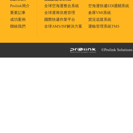
Prolink簡介
全球空海運整合系統
空海運快遞EDI通關系統
重要記事
全球運籌供應管理
倉庫VMI系統
成功案例
國際快遞作業平台
貨況追蹤系統
聯絡我們
全球AMS/ISF解決方案
運輸管理系統TMS
©Prolink Solutions -