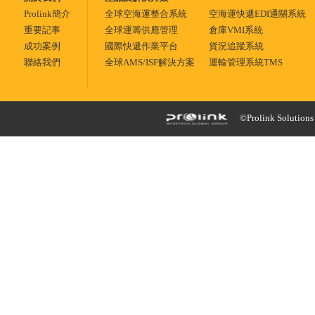
Prolink簡介
全球空海運整合系統
空海運快遞EDI通關系統
重要記事
全球運籌供應管理
倉庫VMI系統
成功案例
國際快遞作業平台
貨況追蹤系統
聯絡我們
全球AMS/ISF解決方案
運輸管理系統TMS
©Prolink Solutions -