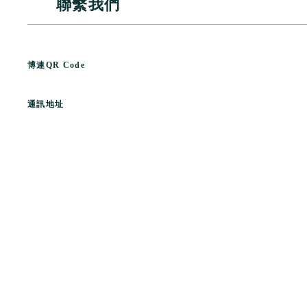
聯繫我們
博連
QR Code
通訊地址