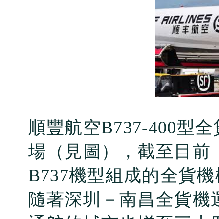
順豐航空
B737-400
型全
場（見圖），截至目前
B737
機型組成的全貨機
隨著深圳－南昌全貨機