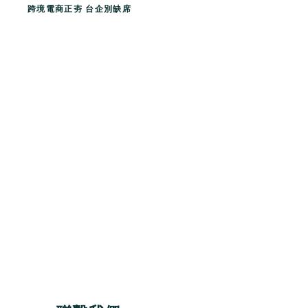
跨境電商正夯 台企別缺席