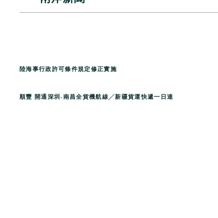
陸海事行政許可條件規定修正實施
順豐 開通深圳
-
南昌全貨機航線╱新疆貨運快遞一日達