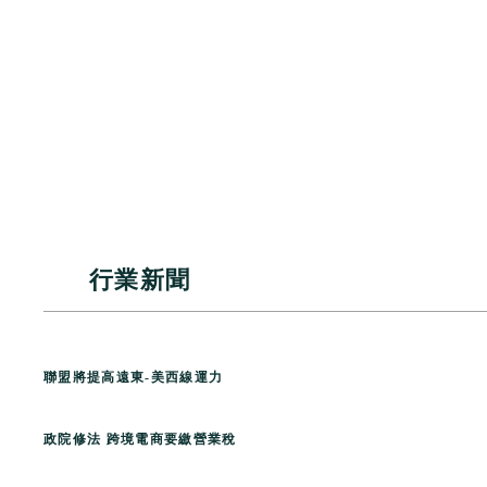
行業新聞
聯盟將提高遠東
-
美西線運力
政院修法 跨境電商要繳營業稅