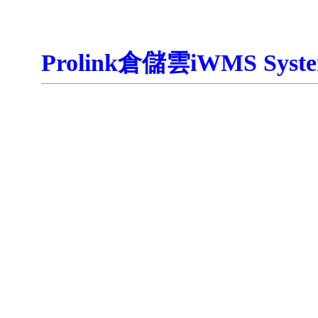
Prolink倉儲雲iWMS Syst