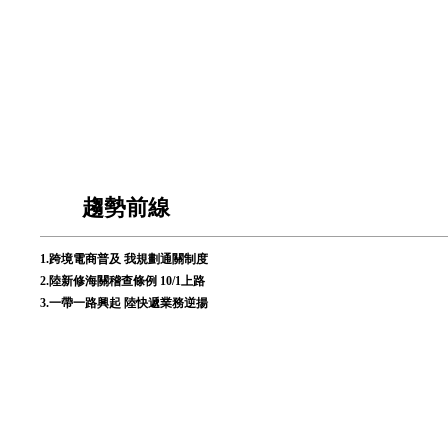
趨勢前線
1.
跨境電商普及 我規劃通關制度
2.
陸新修海關稽查條例 10/1上路
3.
一帶一路興起 陸快遞業務逆揚