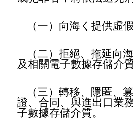
（一）向海く提供虛
（二）拒絕、拖延向
及相關電子數據存儲介
（三）轉移、隱匿、
證、合同、與進出口業務
子數據存儲介質。