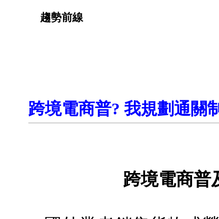
趨勢前線
跨境電商普? 我規劃通關
跨境電商普