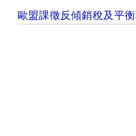
歐盟課徵反傾銷稅及平衡