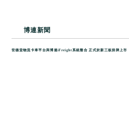
博連新聞
世德堂物流卡車平台與博連
iFreight
系統整合 正式於新三板掛牌上市