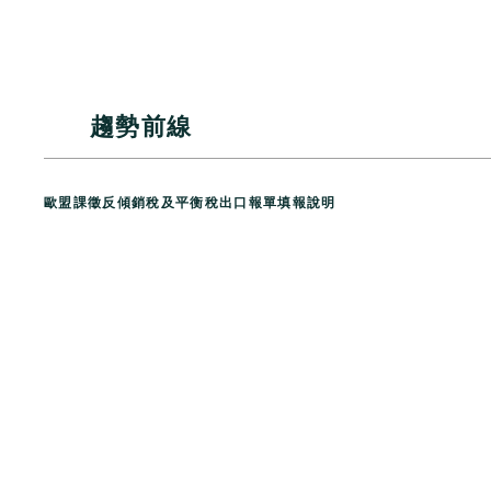
趨勢前線
歐盟課徵反傾銷稅及平衡稅出口報單填報說明