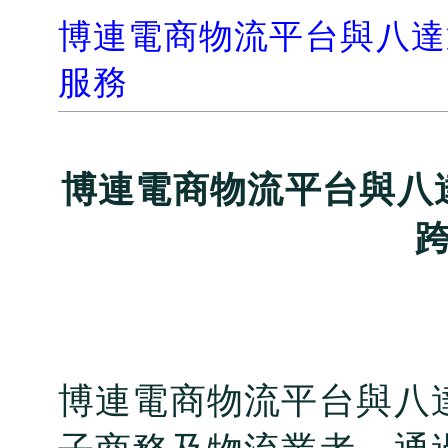
博連電商物流平台與八達
服務
博連電商物流平台與八
博連電商物流平台與八