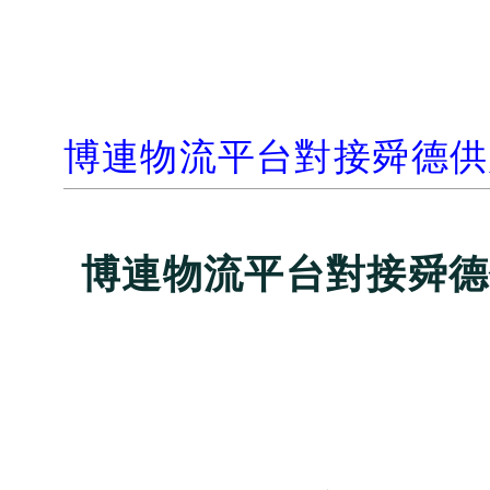
博連物流平台對接舜德供
博連物流平台對接舜德