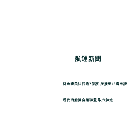
航運新聞
韓進獲美法院臨?保護 擬擴至
43
國申
現代商船擬自組聯盟 取代韓進