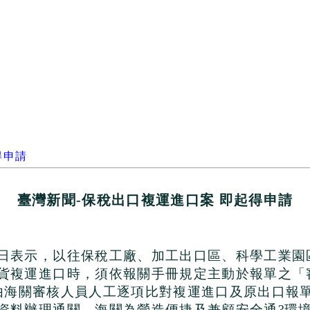
得申請
臺灣新聞
-
保稅出口複運進口案 即起得申請
日表示，以往保稅工廠、加工出口區、科學工業園
貨複運進口時，須依報關手冊規定主動於報單之「
由海關審核人員人工逐項比對複運進口及原出口報
資料辦理通關。海關為營造便捷及兼顧安全通?環