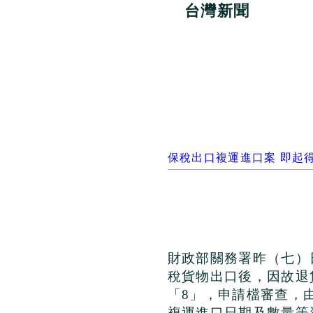
台灣新聞
保稅出口複運進口案 即起
財政部關務署昨（七）
稅貨物出口後，因故退
「
8
」，申請檔審查，
複運進口日期及數量等