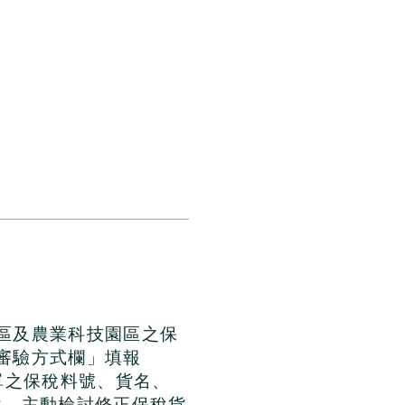
區及農業科技園區之保
審驗方式欄」填報
單之保稅料號、貨名、
境，主動檢討修正保稅貨