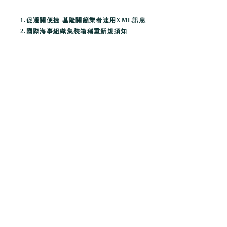
1.
促通關便捷 基隆關籲業者速用XML訊息
2.
國際海事組織集裝箱稱重新規須知