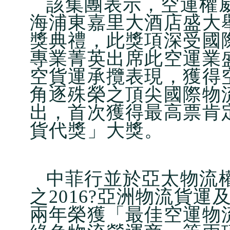
該集團表示，空運權威雜誌
海浦東嘉里大酒店盛大
獎典禮，此獎項深受國際
專業菁英出席此空運業
空貨運承攬表現，獲得
角逐殊榮之頂尖國際物
出，首次獲得最高票肯定
貨代獎」大獎。
中菲行並於亞太物流權威雜
之2016?亞洲物流貨
兩年榮獲「最佳空運物