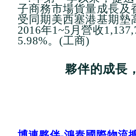
子商務市場貨量成長及
受同期美西塞港基期墊
2016年1~5月營收1,1
5.98%。(工商)
夥伴的成長
博連夥伴-鴻泰國際物流