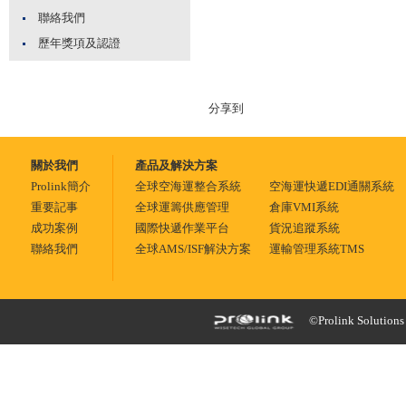
聯絡我們
歷年獎項及認證
分享到
關於我們
產品及解決方案
Prolink簡介
全球空海運整合系統
空海運快遞EDI通關系統
重要記事
全球運籌供應管理
倉庫VMI系統
成功案例
國際快遞作業平台
貨況追蹤系統
聯絡我們
全球AMS/ISF解決方案
運輸管理系統TMS
©Prolink Solutions -