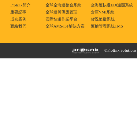
Prolink簡介
全球空海運整合系統
空海運快遞EDI通關系統
重要記事
全球運籌供應管理
倉庫VMI系統
成功案例
國際快遞作業平台
貨況追蹤系統
聯絡我們
全球AMS/ISF解決方案
運輸管理系統TMS
©Prolink Solutions -