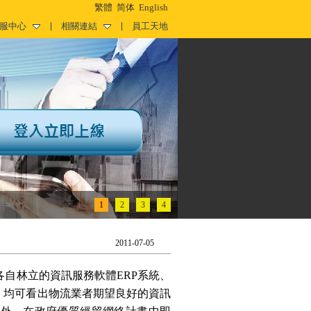
繁體
简体
English
服中心
相關連結
員工天地
1
2
3
4
2011-07-05
自林立的資訊服務軟體
ERP
系統、
，均可看出物流業者期望良好的資訊