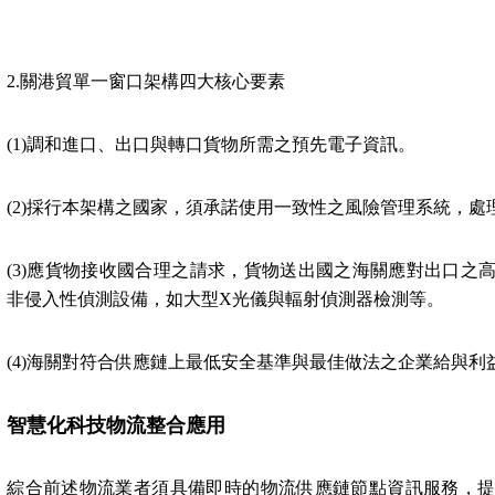
2.
關港貿單一窗口架構四大核心要素
(1)
調和進口、出口與轉口貨物所需之預先電子資訊。
(2)
採行本架構之國家，須承諾使用一致性之風險管理系統，處
(3)
應貨物接收國合理之請求，貨物送出國之海關應對出口之
非侵入性偵測設備，如大型
X
光儀與輻射偵測器檢測等。
(4)
海關對符合供應鏈上最低安全基準與最佳做法之企業給與利
智慧化科技物流整合應用
綜合前述物流業者須具備即時的物流供應鏈節點資訊服務，