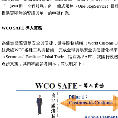
「一次申辦，全程服務」的一傭式服務（
One-StopService
）目
提供更即時的資訊與單一的申辦作業。
WCO SAFE
導入實務
為促進國際貿易安全與便捷，世界關務組織（
World Customs O
組彙總
WCO
各種工具與措施，完成全球貿易安全與便捷化標準
to Secure and Facilitate Global Trade
，縮寫為
SAFE
，我國行政
逐步實施，其內容請參考圖示，並說明如下：