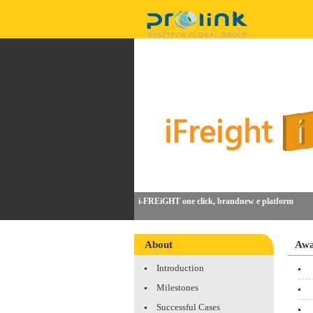
i-FREiGHT one click, brandnew e platform
About
Awa
Introduction
Milestones
Successful Cases