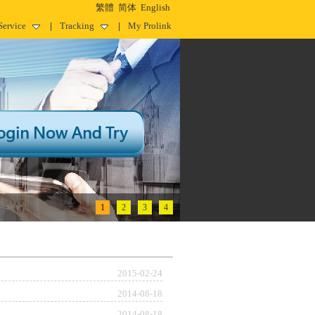
繁體
简体
English
Service
Tracking
My Prolink
1
2
3
4
2015-02-24
2014-08-18
2014-08-18