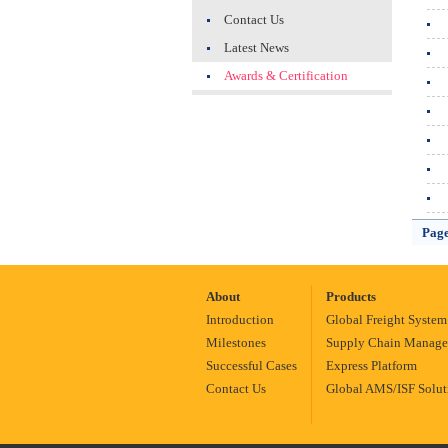
Contact Us
Latest News
Awards & Certification
Pag
About
Products
Introduction
Global Freight System
Milestones
Supply Chain Manag
Successful Cases
Express Platform
Contact Us
Global AMS/ISF Solut