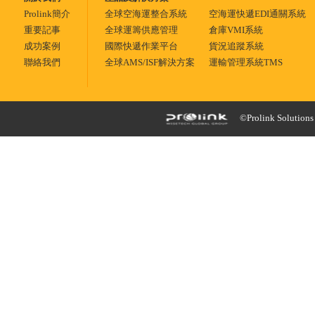
Prolink簡介
全球空海運整合系統
空海運快遞EDI通關系統
重要記事
全球運籌供應管理
倉庫VMI系統
成功案例
國際快遞作業平台
貨況追蹤系統
聯絡我們
全球AMS/ISF解決方案
運輸管理系統TMS
©Prolink Solutions -