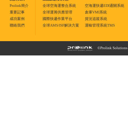
Prolink簡介
全球空海運整合系統
空海運快遞EDI通關系統
重要記事
全球運籌供應管理
倉庫VMI系統
成功案例
國際快遞作業平台
貨況追蹤系統
聯絡我們
全球AMS/ISF解決方案
運輸管理系統TMS
©Prolink Solutions -