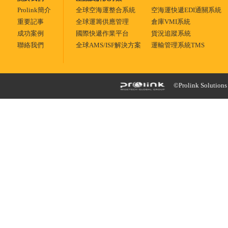
Prolink簡介
全球空海運整合系統
空海運快遞EDI通關系統
重要記事
全球運籌供應管理
倉庫VMI系統
成功案例
國際快遞作業平台
貨況追蹤系統
聯絡我們
全球AMS/ISF解決方案
運輸管理系統TMS
©Prolink Solutions -