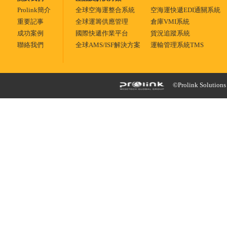
Prolink簡介
全球空海運整合系統
空海運快遞EDI通關系統
重要記事
全球運籌供應管理
倉庫VMI系統
成功案例
國際快遞作業平台
貨況追蹤系統
聯絡我們
全球AMS/ISF解決方案
運輸管理系統TMS
©Prolink Solutions -