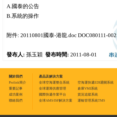
A.國泰的公告
B.系統的操作
附件:
20110801國泰-港龍.doc
DOC080111-002.
發布人:
孫玉穎
發布時間:
2011-08-01
關於我們
產品及解決方案
Prolink簡介
全球空海運整合系統
空海運快遞EDI通關系統
重要記事
全球運籌供應管理
倉庫VMI系統
成功案例
國際快遞作業平台
貨況追蹤系統
聯絡我們
全球AMS/ISF解決方案
運輸管理系統TMS