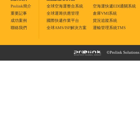
Prolink簡介
全球空海運整合系統
空海運快遞EDI通關系統
重要記事
全球運籌供應管理
倉庫VMI系統
成功案例
國際快遞作業平台
貨況追蹤系統
聯絡我們
全球AMS/ISF解決方案
運輸管理系統TMS
©Prolink Solutions -