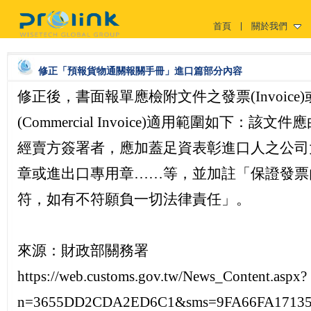
首頁
關於我們
修正「預報貨物通關報關手冊」進口篇部分內容
修正後，書面報單應檢附文件之發票(Invoice
(Commercial Invoice)適用範圍如下：該
經賣方簽署者，應加蓋足資表彰進口人之公司
章或進出口專用章……等，並加註「保證發票
符，如有不符願負一切法律責任」。
來源：財政部關務署
https://web.customs.gov.tw/News_Content.aspx?
n=3655DD2CDA2ED6C1&sms=9FA66FA1713