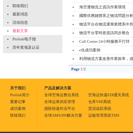
联络我们
海空運物流之資訊作業環境
最新消息
國際供應鏈體系之物流問題分
活动信息
物流平台在物流運籌業體系中
最新文章
物流平台零時差資訊同步整合
Prolink电子报
Call Center 24小時服務不打烊
历年奖项及认证
e化成功案例
利用物流方案改善作業效率，成
Page
1
/2
关于我们
产品及解决方案
Prolink简介
全球空海运整合系统
空海运快递EDI通关系统
重要记事
全球运筹供应管理
仓库VMI系统
成功案例
国际快递作业平台
货况追踪系统
联络我们
全球AMS/ISF解决方案
运输管理系统TMS